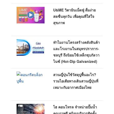
U&ME วิตามินเม็ดฟู่ ดื่มง่าย
สดชื่นทุกวัน เพื่อคุณที่ใส่ใจ
สุขภาพ
ทำไมงานโครงสร้างคลังสินค้า
และโรงงานในสมุทรปราการ-
ชลบุรี ถึงนิยมใช้เหล็กชุบกัลวา
ไนซ์ (Hot-Dip Galvanized)
สวนญี่ปุ่นใช้วัสดุปูพื้นอะไร?
รวมไอเดียทางเดินสวนญี่ปุ่นที่
เหมาะกับอากาศเมืองไทย
ไฮ คอนโทรล จำหน่ายปั๊มน้ำ
คุณภาพดี พร้อมบริการติดตั้ง