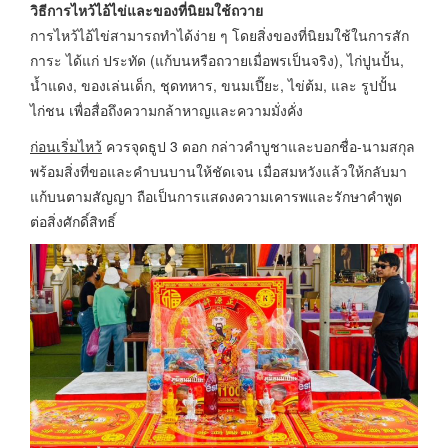
วิธีการไหว้ไอ้ไข่และของที่นิยมใช้ถวาย
การไหว้ไอ้ไข่สามารถทำได้ง่าย ๆ โดยสิ่งของที่นิยมใช้ในการสัก
การะ ได้แก่ ประทัด (แก้บนหรือถวายเมื่อพรเป็นจริง), ไก่ปูนปั้น,
น้ำแดง, ของเล่นเด็ก, ชุดทหาร, ขนมเปี๊ยะ, ไข่ต้ม, และ รูปปั้น
ไก่ชน เพื่อสื่อถึงความกล้าหาญและความมั่งคั่ง
ก่อนเริ่มไหว้
ควรจุดธูป 3 ดอก กล่าวคำบูชาและบอกชื่อ-นามสกุล
พร้อมสิ่งที่ขอและคำบนบานให้ชัดเจน เมื่อสมหวังแล้วให้กลับมา
แก้บนตามสัญญา ถือเป็นการแสดงความเคารพและรักษาคำพูด
ต่อสิ่งศักดิ์สิทธิ์