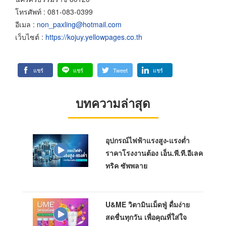
โทรศัพท์ : 081-083-0399
อีเมล :
non_paxling@hotmail.com
เว็บไซต์ :
https://kojuy.yellowpages.co.th
แชร์
แชร์
Tweet
แชร์
บทความล่าสุด
อุปกรณ์ไฟฟ้าแรงสูง-แรงต่ำ
ราคาโรงงานต้อง เอ็น.พี.ที.อีเลค
ทริค ซัพพลาย
U&ME วิตามินเม็ดฟู่ ดื่มง่าย
สดชื่นทุกวัน เพื่อคุณที่ใส่ใจ