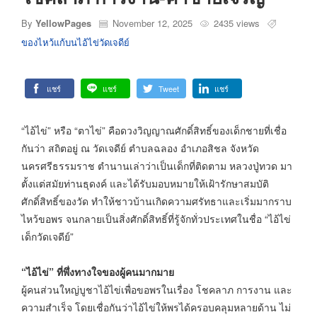
By
YellowPages
November 12, 2025
2435 views
ของไหว้แก้บนไอ้ไข่วัดเจดีย์
แชร์
แชร์
Tweet
แชร์
“ไอ้ไข่” หรือ “ตาไข่” คือดวงวิญญาณศักดิ์สิทธิ์ของเด็กชายที่เชื่อ
กันว่า สถิตอยู่ ณ วัดเจดีย์ ตำบลฉลอง อำเภอสิชล จังหวัด
นครศรีธรรมราช ตำนานเล่าว่าเป็นเด็กที่ติดตาม หลวงปู่ทวด มา
ตั้งแต่สมัยท่านธุดงค์ และได้รับมอบหมายให้เฝ้ารักษาสมบัติ
ศักดิ์สิทธิ์ของวัด ทำให้ชาวบ้านเกิดความศรัทธาและเริ่มมากราบ
ไหว้ขอพร จนกลายเป็นสิ่งศักดิ์สิทธิ์ที่รู้จักทั่วประเทศในชื่อ “ไอ้ไข่
เด็กวัดเจดีย์”
“ไอ้ไข่” ที่พึ่งทางใจของผู้คนมากมาย
ผู้คนส่วนใหญ่บูชาไอ้ไข่เพื่อขอพรในเรื่อง โชคลาภ การงาน และ
ความสำเร็จ โดยเชื่อกันว่าไอ้ไข่ให้พรได้ครอบคลุมหลายด้าน ไม่