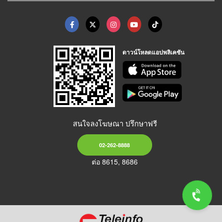
ดาวน์โหลดแอปพลิเคชัน
สนใจลงโฆษณา ปรึกษาฟรี
02-262-8888
ต่อ 8615, 8686