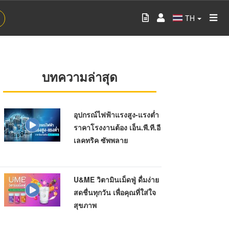
TH
บทความล่าสุด
อุปกรณ์ไฟฟ้าแรงสูง-แรงต่ำ
ราคาโรงงานต้อง เอ็น.พี.ที.อี
เลคทริค ซัพพลาย
U&ME วิตามินเม็ดฟู่ ดื่มง่าย
สดชื่นทุกวัน เพื่อคุณที่ใส่ใจ
สุขภาพ