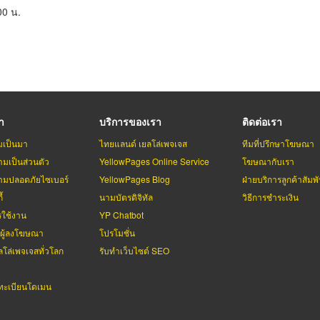
00 น.
รา
บริการของเรา
ติดต่อเรา
มเป็นมา
ไทยแลนด์ เยลโล่เพจเจส
ทีมที่ปรึกษาโฆษณา
มเป็นส่วนตัว
YellowPages Online Service
โฆษณากับเรา
มปลอดภัยไซเบอร์
YellowPages Blog
ฝ่ายบริการลูกค้าสัมพั
้
นามบัตรดิจิทัล
วิธีการชำระเงิน
รใช้งาน
YP Chatbot
บผู้ลงโฆษณา
โปรโมชั่น
ลโล่เพจเจสทั่วโลก
รับทำเว็บไซต์ SEO
ะเบียนโดเมน