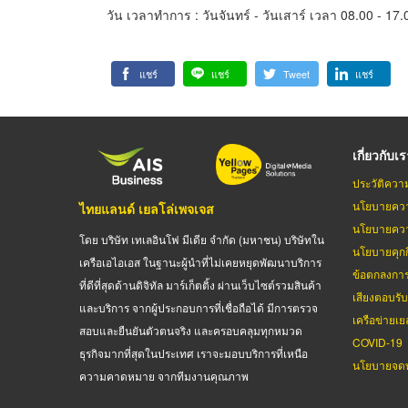
วัน เวลาทำการ : วันจันทร์ - วันเสาร์ เวลา 08.00 - 17.
แชร์
แชร์
Tweet
แชร์
เกี่ยวกับเ
ประวัติควา
นโยบายควา
ไทยแลนด์ เยลโล่เพจเจส
นโยบายควา
โดย บริษัท เทเลอินโฟ มีเดีย จำกัด (มหาชน) บริษัทใน
นโยบายคุกกี
เครือเอไอเอส ในฐานะผู้นำที่ไม่เคยหยุดพัฒนาบริการ
ข้อตกลงกา
ที่ดีที่สุดด้านดิจิทัล มาร์เก็ตติ้ง ผ่านเว็บไซต์รวมสินค้า
เสียงตอบรั
และบริการ จากผู้ประกอบการที่เชื่อถือได้ มีการตรวจ
เครือข่ายเย
สอบและยืนยันตัวตนจริง และครอบคลุมทุกหมวด
COVID-19
ธุรกิจมากที่สุดในประเทศ เราจะมอบบริการที่เหนือ
นโยบายจดท
ความคาดหมาย จากทีมงานคุณภาพ