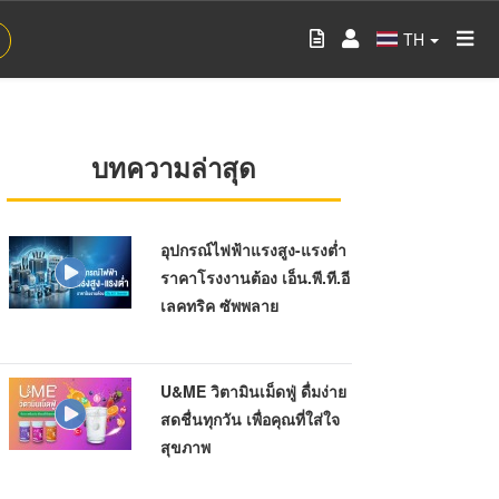
TH
บทความล่าสุด
อุปกรณ์ไฟฟ้าแรงสูง-แรงต่ำ
ราคาโรงงานต้อง เอ็น.พี.ที.อี
เลคทริค ซัพพลาย
U&ME วิตามินเม็ดฟู่ ดื่มง่าย
สดชื่นทุกวัน เพื่อคุณที่ใส่ใจ
สุขภาพ