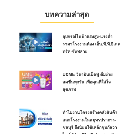
บทความล่าสุด
อุปกรณ์ไฟฟ้าแรงสูง-แรงต่ำ
ราคาโรงงานต้อง เอ็น.พี.ที.อีเลค
ทริค ซัพพลาย
U&ME วิตามินเม็ดฟู่ ดื่มง่าย
สดชื่นทุกวัน เพื่อคุณที่ใส่ใจ
สุขภาพ
ทำไมงานโครงสร้างคลังสินค้า
และโรงงานในสมุทรปราการ-
ชลบุรี ถึงนิยมใช้เหล็กชุบกัลวา