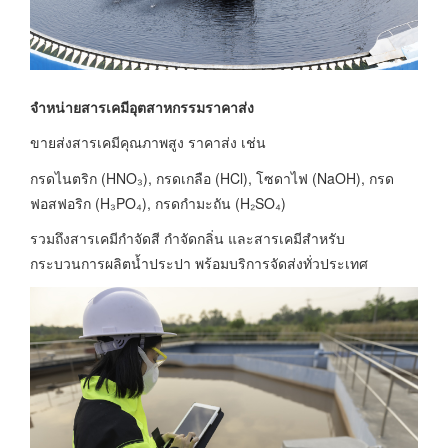
จำหน่ายสารเคมีอุตสาหกรรมราคาส่ง
ขายส่งสารเคมีคุณภาพสูง ราคาส่ง เช่น
กรดไนตริก (HNO₃), กรดเกลือ (HCl), โซดาไฟ (NaOH), กรด
ฟอสฟอริก (H₃PO₄), กรดกำมะถัน (H₂SO₄)
รวมถึงสารเคมีกำจัดสี กำจัดกลิ่น และสารเคมีสำหรับ
กระบวนการผลิตน้ำประปา พร้อมบริการจัดส่งทั่วประเทศ