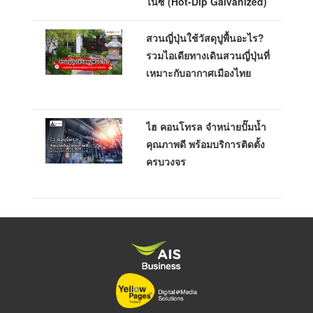
ไนซ์ (Hot-Dip Galvanized)
สวนญี่ปุ่นใช้วัสดุปูพื้นอะไร?
รวมไอเดียทางเดินสวนญี่ปุ่นที่
เหมาะกับอากาศเมืองไทย
ไฮ คอนโทรล จำหน่ายปั๊มน้ำ
คุณภาพดี พร้อมบริการติดตั้ง
ครบวงจร