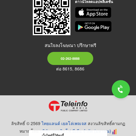
ดาวน์โหลดแอปพลิเคชัน
สนใจลงโฆษณา ปรึกษาฟรี
02-262-8888
ต่อ 8615, 8686
ลิขสิทธิ์ © 2569
ไทยแลนด์ เยลโล่เพจเจส
สงวนลิขสิทธิ์ตามกฏ
หมาย โดย
บริษัท เทเลอินโฟ มีเดีย จำกัด (มหาชน)
เว็บไซต์นี้ใช้คุกกี้