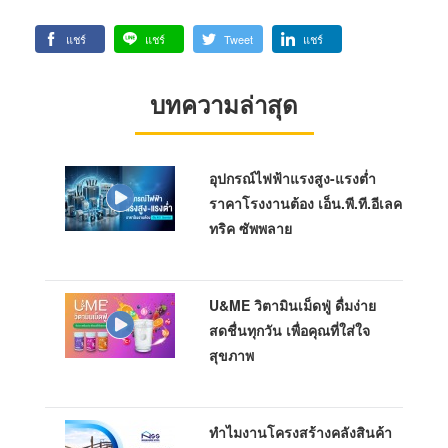
แชร์
แชร์
Tweet
แชร์
บทความล่าสุด
อุปกรณ์ไฟฟ้าแรงสูง-แรงต่ำ
ราคาโรงงานต้อง เอ็น.พี.ที.อีเลค
ทริค ซัพพลาย
U&ME วิตามินเม็ดฟู่ ดื่มง่าย
สดชื่นทุกวัน เพื่อคุณที่ใส่ใจ
สุขภาพ
ทำไมงานโครงสร้างคลังสินค้า