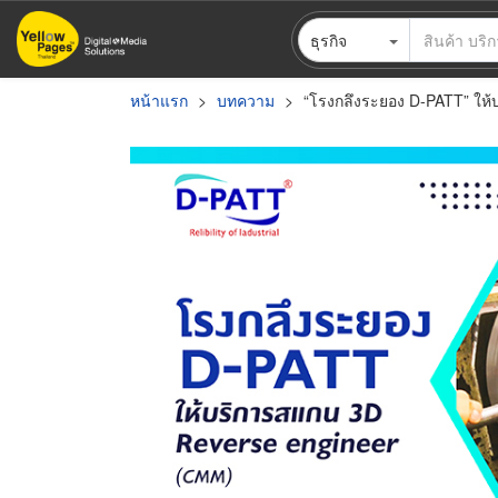
ข้าม
ธุรกิจ
ไป
ยัง
เนื้อหา
หน้าแรก
บทความ
“โรงกลึงระยอง D-PATT” ให้
หลัก