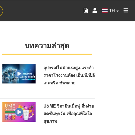
TH
บทความล่าสุด
อุปกรณ์ไฟฟ้าแรงสูง-แรงต่ำ
ราคาโรงงานต้อง เอ็น.พี.ที.อี
เลคทริค ซัพพลาย
U&ME วิตามินเม็ดฟู่ ดื่มง่าย
สดชื่นทุกวัน เพื่อคุณที่ใส่ใจ
สุขภาพ