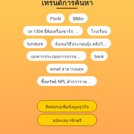
เทรนด์การค้นหา
FhnN
IBMm
-or-1304 ยี่ห้อเครื่องชาร์จ chargecore
โรงเรียน
furniture
ฉันขอวิธีประกอบมุ้ง คลิปวิดีโอ การประกอบมุ้ง
เอกสารประกอบการบรรยาย การประเมินความเสี่ยงเพื่อวางแผนการตรวจสอบ \
bank
email สาธารณสุข
ซื้อทรัพย์ NPL ต่ำกว่าราคาตลาด 30-70% แบบไม่ต้องไปประมูล”
ติดต่อขอเพิ่มข้อมูลธุรกิจ
สมัครสมาชิกฟรี