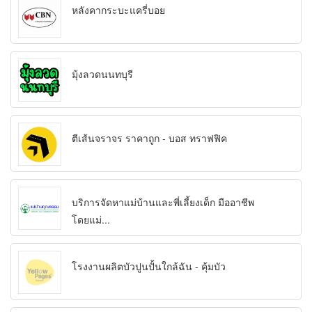
หลังคากระบะแครี่บอย
มุ้งลวดนนทบุรี
ตีเส้นจราจร ราคาถูก - บอส ทราฟฟิค
บริการจัดหาแม่บ้านและพี่เลี้ยงเด็ก มืออาชีพ
โดยแม่...
โรงงานผลิตบัวปูนปั้นใกล้ฉัน - คุ้มบัว