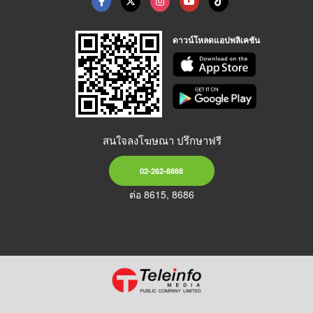
ดาวน์โหลดแอปพลิเคชัน
สนใจลงโฆษณา ปรึกษาฟรี
02-262-8888
ต่อ 8615, 8686