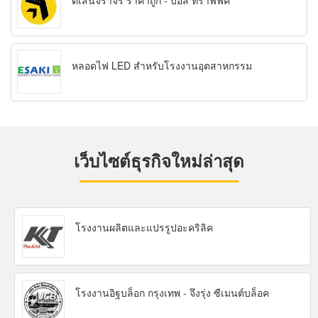
ตีเส้นจราจร ราคาถูก - บอส ทราฟฟิค
หลอดไฟ LED สำหรับโรงงานอุตสาหกรรม
เว็บไซต์ธุรกิจใหม่ล่าสุด
โรงงานผลิตและแปรรูปอะคริลิค
โรงงานอิฐบล็อก กรุงเทพ - จึงรุ่ง ซีเมนต์บล็อค