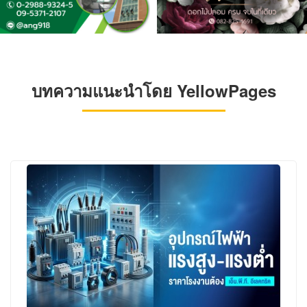
บทความแนะนำโดย YellowPages