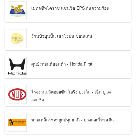
เมทัลชีทโคราช แซนวิช EPS กันความร้อน
ร้านบัวปูนปั้น เสาโรมัน ขอนแก่น
ศูนย์รถยนต์ฮอนด้า - Honda First
โรงงานผลิตออยซีล โอริง ปะเก็น - เอ็น ยู เค
ออยซีล
ขายเหล็กราคาถูกปทุมธานี - บางกอกไทยสตีล