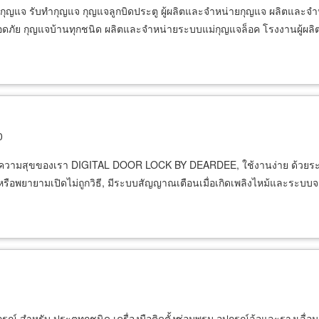
งกุญแจ รับทำกุญแจ กุญแจลูกบิดประตู ผู้ผลิตและจำหน่ายกุญแจ ผลิตและจำ
ดภัย กุญแจบ้านทุกชนิด ผลิตและจำหน่ายระบบแม่กุญแจล็อค โรงงานผู้ผลิ
0
วามสุขของเรา DIGITAL DOOR LOCK BY DEARDEE, ใช้งานง่าย ด้วยระบบปุ่มส
 หรือพยายามเปิดไม่ถูกวิธี, มีระบบสัญญาณเตือนเมื่อเกิดเพลิงไหม้และระบบ
รณ์ สำหรับ ประตูทุกชนิด เครื่องมือติดตั้งซ่อมพรม อุปกรณ์ล้อและรางเลื่อ