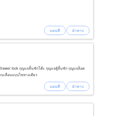
awer lock กุญแจลิ้นชักโต๊ะ กุญแจตู้ลิ้นชัก กุญแจล็อค
บานเลื่อนแบบไขทางเดียว