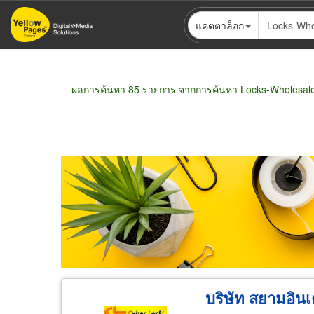
ข้าม
แคตตาล็อก
ไป
ยัง
เนื้อหา
หลัก
ผลการค้นหา 85 รายการ จากการค้นหา Locks-Wholesal
Pagination
ขายส่ง
ขายปลีก
ผู้ผลิต
ตัวแทนจัดจำห
บริษัท สยามอินเ