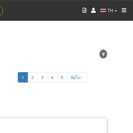
TH
Current
1
Page
2
Page
3
Page
4
Page
5
Next
ถัดไป ›
page
page