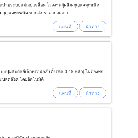
หน่ายระบบแม่กุญแจล็อค โรงงานผู้ผลิต-กุญแจทุกชนิด
ต-กุญแจทุกชนิด ขายส่ง-ราคาย่อมเยา
ัมผัสอีเล็กทรอนิกส์ (ตั้งรหัส 3-19 หลัก) ไม่ต้องพก
จะปลดล๊อค โดยอัตโนมัติ
นประตู เคมีภัณฑ์ ราวตากผ้า