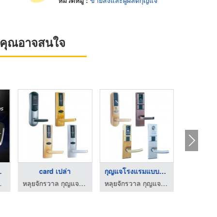
หมวดหมู่ :
ขายส่งและผู้ผลิตกุญแจ
ที่คุณอาจสนใจ
โมง ...
card เปล่า
กุญแจโรงแรมแบบใส่รหั ...
นำเข้ากุ
 - คีย์ 24
หลุยจักรวาล กุญแจโรงแรม
หลุยจักรวาล กุญแจโรงแรม