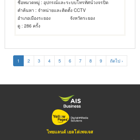
ชื่อหมวดหมู่
: อุปกรณ์และระบบโทรทัศน์วงจรปิด
คำค้นหา
: จำหน่ายและติดตั้ง CCTV
อำเภอเมืองระยอง
จังหวัดระยอง
ดู
: 286 ครั้ง
Pagination
Current
1
Page
2
Page
3
Page
4
Page
5
Page
6
Page
7
Page
8
Page
9
Next
ถัดไป ›
page
page
ไทยแลนด์ เยลโล่เพจเจส