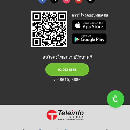
ดาวน์โหลดแอปพลิเคชัน
สนใจลงโฆษณา ปรึกษาฟรี
02-262-8888
ต่อ 8615, 8686