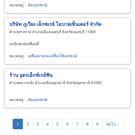
หมวดหมู่
:
ห้องเอกซเรย์
บริษัท ภูเวียง
เอ็กซเรย์
โมบายเซ็นเตอร์ จำกัด
ตำบลท่าทราย อำเภอเมืองนนทบุรี จังหวัดนนทบุรี 11000
รถเอ็กซเรย์เคลื่อนที่
หมวดหมู่
:
เครื่องฉายและเครื่องใช้เอกซเรย์
ร้าน อุดรเอ็กซ์เรย์ฟัน
ตำบลหมากแข้ง อำเภอเมืองอุดรธานี จังหวัดอุดรธานี 41000
หมวดหมู่
:
ห้องเอกซเรย์
Pagination
Current
1
Page
2
Page
3
Page
4
Page
5
Page
6
Page
7
Page
8
Page
9
Next
ถัดไป ›
page
page