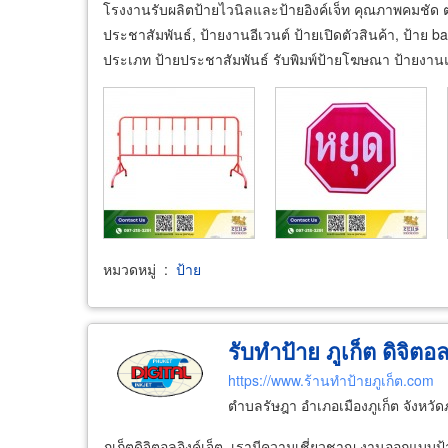
โรงงานรับผลิตป้ายไวนิลและป้ายอิงค์เจ็ท คุณภาพคมชัด ตอ
ประชาสัมพันธ์, ป้ายงานอีเวนต์ ป้ายเปิดตัวสินค้า, ป้าย 
ประเภท ป้ายประชาสัมพันธ์ รับพิมพ์ป้ายโฆษณา ป้ายงาน
หมวดหมู่
:
ป้าย
รับทำป้าย ภูเก็ต ดิจิตอล
https://www.ร้านทำป้ายภูเก็ต.com
ตำบลรัษฎา อำเภอเมืองภูเก็ต จังหวัด
ภูเก็ตดิจิตอลอิงค์เจ็ต เรามีความเชี่ยวชาญ งานออกแบบป้