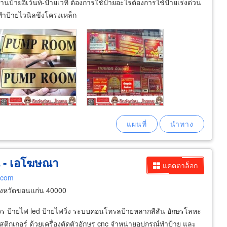
้ายอีเว้นท์-ป้ายเวที ต้องการใช้ป้ายอะไรต้องการใช้ป้ายเร่งด่วน
ทำป้ายไวนิลขึงโครงเหล็ก
น - เอโฆษณา
แคตตาล็อก
.com
ังหวัดขอนแก่น 40000
จร ป้ายไฟ led ป้ายไฟวิ่ง ระบบคอนโทรลป้ายหลากสีสัน อักษรโลหะ
ดสติกเกอร์ ด้วยเครื่องตัดตัวอักษร cnc จำหน่ายอุปกรณ์ทำป้าย และ