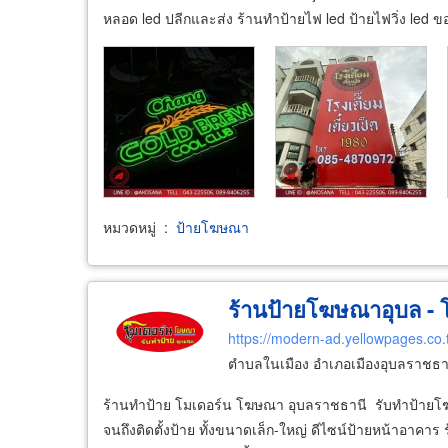
หลอด led ปลีกและส่ง ร้านทำป้ายไฟ led ป้ายไฟวิ่ง led ข
หมวดหมู่
:
ป้ายโฆษณา
ร้านป้ายโฆษณาอุบล -
https://modern-ad.yellowpages.co.
ตำบลในเมือง อำเภอเมืองอุบลราชธาน
ร้านทำป้าย โมเดอร์น โฆษณา อุบลราชธานี รับทำป้ายโฆ
จนถึงติดตั้งป้าย ทั้งขนาดเล็ก-ใหญ่ ดีไซน์ป้ายหน้าอาคา