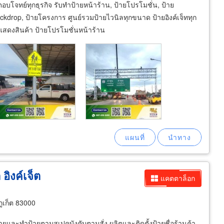
บโจทย์ทุกธุรกิจ รับทำป้ายหน้าร้าน, ป้ายโปรโมชั่น, ป้าย
backdrop, ป้ายโครงการ ศูนย์รวมป้ายไวนิลทุกขนาด ป้ายอิงค์เจ็ททุก
แสดงสินค้า ป้ายโปรโมชั่นหน้าร้าน
 อิงค์เจ็ต
แคตตาล็อก
ภูเก็ต 83000
ายและทำป้ายตามสเปคบังคับตามสั่ง ผลิตและติดตั้งป้ายชื่อร้านค้า