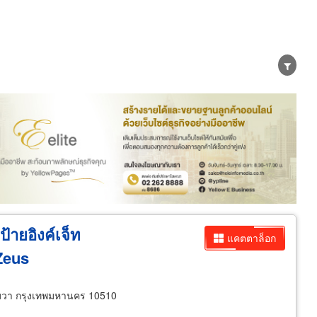
น่าย
ผู้ส่งออก/นำเข้า
ธุรกิจบริการ
้ายอิงค์เจ็ท
แคตตาล็อก
 Zeus
วา กรุงเทพมหานคร 10510