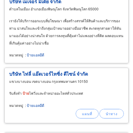
บริษัท เมเจอร์ มีเดีย จำกัด
ตำบลในเมือง อำเภอเมืองพิษณุโลก จังหวัดพิษณุโลก 65000
เรายังให้บริการออกแบบสิ่อโฆษณา เพื่อสร้างสรรค์ให้สินค้าและบริการของ
ท่าน น่าสนใจและเข้าถึงกลุ่มเป้าหมายอย่างมืออาชีพ สะกดทุกสายตาให้หัน
มามองได้อย่างน่าสนใจ ด้วยการลงทุนที่คุ้มค่าไม่แพงอย่างที่คิด ผลตอบแทน
ที่เกินคุ้มค่าอย่างไม่น่าเชื่อ
หมวดหมู่
:
ป้ายแอลอีดี
บริษัท ไท่ลี่ แอ๊ดเวอร์ไทซิ่ง ดีไซน์ จำกัด
แขวงบางบอน เขตบางบอน กรุงเทพมหานคร 10150
รับสั่งทำ
ป้าย
ไฟวิ่งและจำหน่ายอะไหล่ทั่วประเทศ
หมวดหมู่
:
ป้ายแอลอีดี