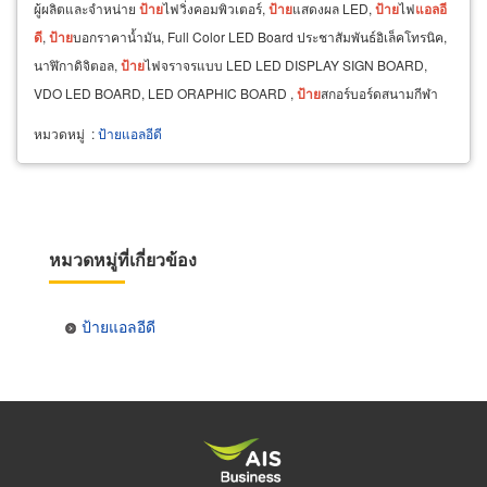
ผู้ผลิตและจำหน่าย
ป้าย
ไฟวิ่งคอมพิวเตอร์,
ป้าย
แสดงผล LED,
ป้าย
ไฟ
แอ
ล
อี
ดี
,
ป้าย
บอกราคาน้ำมัน, Full Color LED Board ประชาสัมพันธ์อิเล็คโทรนิค,
นาฬิกาดิจิตอล,
ป้าย
ไฟจราจรแบบ LED LED DISPLAY SIGN BOARD,
VDO LED BOARD, LED ORAPHIC BOARD ,
ป้าย
สกอร์บอร์ดสนามกีฬา
Score Broad,
ป้าย
อุณหภูมิดิจิตอลแบบ
แอ
ล
อี
ดี
ป้าย
หมวดหมู่
:
ป้ายแอลอีดี
หมวดหมู่ที่เกี่ยวข้อง
ป้ายแอลอีดี