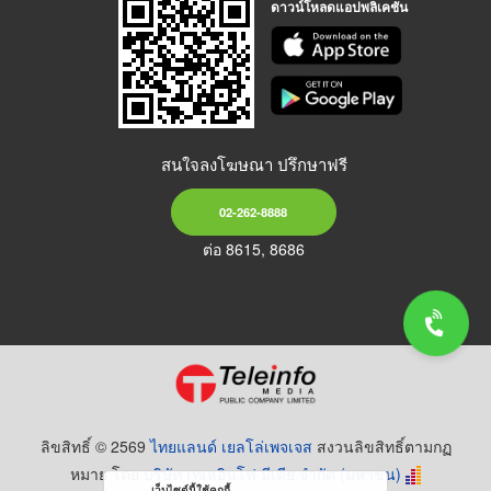
ดาวน์โหลดแอปพลิเคชัน
สนใจลงโฆษณา ปรึกษาฟรี
02-262-8888
ต่อ 8615, 8686
ลิขสิทธิ์ © 2569
ไทยแลนด์ เยลโล่เพจเจส
สงวนลิขสิทธิ์ตามกฏ
หมาย โดย
บริษัท เทเลอินโฟ มีเดีย จำกัด (มหาชน)
เว็บไซต์นี้ใช้คุกกี้