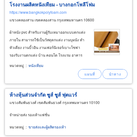
โรงงานผลิตหนังเทียม - บางกอกโพลีโฟม
https://www.bangkokpolyfoam.com
แขวงคลองสาน เขตคลองสาน กรุงเทพมหานคร 10600
ผ้าหนัง pvc สำหรับงานผู้รับเหมาออกแบบตกแต่ง
ภายใน สามารถใช้เป็นวัสดุตกแต่ง งานบุผนัง ทำ
หัวเตียง งานบิ้วอิน งานเฟอร์นิเจอร์เบาะโซฟา
รองรับงานตกแต่ง บ้าน คอนโด โรงแรม อาคาร
หรือ โรงพยาบาล เป็นต้น ผ้าหนังpvc สำหรับงาน
หมวดหมู่
:
หนังเทียม
ทำเบาะรถยนต์ รถจักรยานยนต์ หรือ งานตบแต่ง
ภายในรถตู้vip ผ้าหนัง pvc ใช้เป็นวัตถุดิบในงาน
ผลิตสินค้าแฟชั่น
ห้างหุ้นส่วนจำกัด ชูส์ ชูส์ ฟุตแวร์
แขวงสัมพันธวงศ์ เขตสัมพันธวงศ์ กรุงเทพมหานคร 10100
จำหน่ายส่ง รองเท้าแฟชั่น
หมวดหมู่
:
ขายส่งและผู้ผลิตรองเท้า