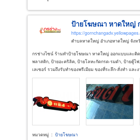
ป้ายโฆษณา หาดใหญ่ ก
https://gornchangadv.yellowpages.
ตำบลหาดใหญ่ อำเภอหาดใหญ่ จังห
กรช่างไซน์ ร้านทำป้ายโฆษณา หาดใหญ่ ออกแบบและติดตั้
พลาสติก, ป้ายอะคริลิค, ป้ายโลหะกัดกรด-รมดำ, ป้ายตู้ไ
เลเซอร์ รวมถึงรับทำของพรีเมียม ของที่ระลึก-สั่งทำ และ
หมวดหมู่
:
ป้ายโฆษณา