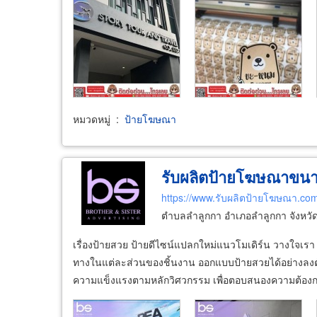
หมวดหมู่
:
ป้ายโฆษณา
รับผลิตป้ายโฆษณาขน
https://www.รับผลิตป้ายโฆษณา.co
ตำบลลำลูกกา อำเภอลำลูกกา จังหวั
เรื่องป้ายสวย ป้ายดีไซน์แปลกใหม่แนวโมเดิร์น วางใจ
ทางในแต่ละส่วนของชิ้นงาน ออกแบบป้ายสวยได้อย่างลงต
ความแข็งแรงตามหลักวิศวกรรม เพื่อตอบสนองความต้องก