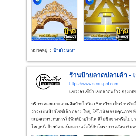
หมวดหมู่
:
ป้ายโฆษณา
ร้านป้ายลาดปลาเค้า - เ
https://www.sean-pai.com
แขวงจรเข้บัว เขตลาดพร้าว กรุงเ
บริการออกแบบและผลิตป้ายไวนิล เซียนป้าย เป็นร้านรับสั่
ว่าจะเป็นป้ายไซซ์เล็ก กลาง ใหญ่ ใช้ไวนิลเกรดคุณภาพ 
สเปคเหมาะกับการใช้พิมพ์ป้ายไวนิล สีไม่ซีดจางหรือไ
ใหญ่หรือป้ายบิลบอร์ดกลางแจ้งให้กับโครงการอสังหาริมทร