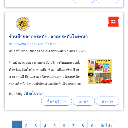
ละเอียดสูง
ร้านป้ายลาดกระบัง - ลาดกระบังโฆษณา
https://www.ป้ายลาดกระบัง.com
แขวงทับยาว เขตลาดกระบัง กรุงเทพมหานคร 10520
ร้านป้ายโฆษณา ลาดกระบัง บริการรับออกแบบสั่ง
ทำพร้อมติดตั้งป้ายทุกชนิด ทีมงานมืออาชีพ ป้าย
สวย งานดี มีคุณภาพ บริการออกแบบสติกเกอร์ติด
รถยนต์ หน้าร้าน หน้าลิฟท์ และติดสินค้า ตามแบบ
ฉบับที่ลูกค้าต้องการ ผลงานทุกชิ้น สร้างสรรค์ขึ้น
หมวดหมู่
:
ป้ายโฆษณา
มา ด้วยความ ปราณีต และ พิถีพิถัน เพื่อให้ได้ ป้าย
โฆษณาที่โดดเด่น สวยงาม
Pagination
Current
1
Page
2
Page
3
Page
4
Page
5
Page
6
Page
7
Page
8
Page
9
Next
ถัดไป ›