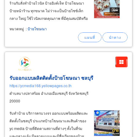
ร้านรับสั่งทำป้ายไวนิล ป้ายอิงค์เจ็ท ป้ายโฆษณา
ป้ายหน้าร้าน ทุกขนาด ไม่ว่าจะเป็นป้ายไซซ์เล็ก
กลาง ใหญ่ ใช้ไวนิลเกรดคุณภาพ ที่มีคุณสมบัติหรือ
ข้อดีด้านความทนทานต่อแดดและน้ำโดยเฉพาะ
หมวดหมู่
:
ป้ายโฆษณา
สเปคเหมาะกับการใช้พิมพ์ป้ายไวนิล สีไม่ซีดจาง
หรือไม่ขาดง่าย มีประสบการณ์สูงในการออกแบบ
ผลิตป้ายโครงการขนาดใหญ่หรือป้ายบิลบอร์ด
กลางแจ้งให้กับโครงการอสังหาริมทรัพย์
รับออกแบบผลิตติดตั้งป้ายโฆษณา ชลบุรี
https://ycmedia168.yellowpages.co.th
ตำบลบางปลาสร้อย อำเภอเมืองชลบุรี จังหวัดชลบุรี
20000
รับทำป้าย บริการครบวงจร ออกแบบพร้อมผลิตและ
ติดตั้งในชลบุรี ประเภทป้ายโฆษณาและสินค้าของ
yc media ป้ายที่ติดตามสถานที่ต่างๆ ทั้งในที่ร่ม
และกลางแจ้ง มีหลายแบบและมีชื่อเรียกของป้าย