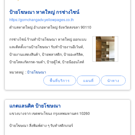
ป้ายโฆษณา หาดใหญ่ กรช่างไซน์
https://gornchangadv.yellowpages.co.th
ตำบลหาดใหญ่ อำเภอหาดใหญ่ จังหวัดสงขลา 90110
กรช่างไซน์ ร้านทำป้ายโฆษณา หาดใหญ่ ออกแบบ
และติดตั้งงานป้ายโฆษณา รับทำป้ายงานอีเว้นท์,
ป้ายงานแสดงสินค้า, ป้ายพลาสติก, ป้ายอะคริลิค,
ป้ายโลหะกัดกรด-รมดำ, ป้ายตู้ไฟ, ป้ายนีออนไลท์
และออกแบบงานพิมพ์ไวนิล งานสติ๊กเกอร์ งานพิมพ์
หมวดหมู่
:
ป้ายโฆษณา
เลเซอร์ รวมถึงรับทำของพรีเมียม ของที่ระลึก-สั่งทำ
และงานพรีออเดอร์
แกตแลนติค ป้ายโฆษณา
แขวงบางจาก เขตพระโขนง กรุงเทพมหานคร 10260
ป้ายโฆษณา สิ่งพิมพ์ต่าง ๆ รับทำสติกเกอร์