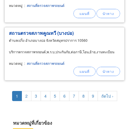
รถทุกชนิด โอน-ย้าย-แจ้งเปลี่ยนสี-เปลี่ยนเครื่อง ปรึกษาเพิ่มเติมได้เลยครับ
หมวดหมู่
:
สถานที่ตรวจสภาพรถยนต์
สถานตรวจสภาพคูณทวี (บางบ่อ)
ตำบลเปร็ง อำเภอบางบ่อ จังหวัดสมุทรปราการ 10560
บริการตรวจสภาพรถยนต์,พ.ร.บ,ประกันภัย,ต่อภาษี,โอน,ย้าย,งานทะเบียน
หมวดหมู่
:
สถานที่ตรวจสภาพรถยนต์
Pagination
Current
1
Page
2
Page
3
Page
4
Page
5
Page
6
Page
7
Page
8
Page
9
Next
ถัดไป ›
page
page
หมวดหมู่ที่เกี่ยวข้อง