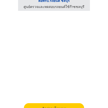
ต่อพรบ.รถยนต์ ชลบุรี
ลบุรี
ศูนย์ตรวจและทดสอบรถยนต์ใช้ก๊าซชลบุรี
ศูนย