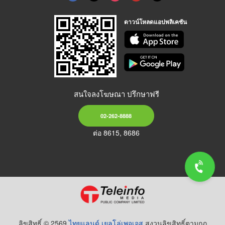
ดาวน์โหลดแอปพลิเคชัน
สนใจลงโฆษณา ปรึกษาฟรี
02-262-8888
ต่อ 8615, 8686
ลิขสิทธิ์ © 2569
ไทยแลนด์ เยลโล่เพจเจส
สงวนลิขสิทธิ์ตามกฏ