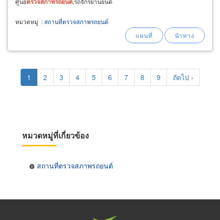
ศูนย์
ตรวจ
สภาพ
รถยนต์
,รถจักรยานยนต์
หมวดหมู่
:
สถานที่ตรวจสภาพรถยนต์
Pagination
Current
1
Page
2
Page
3
Page
4
Page
5
Page
6
Page
7
Page
8
Page
9
Next
ถัดไป ›
page
page
หมวดหมู่ที่เกี่ยวข้อง
สถานที่ตรวจสภาพรถยนต์