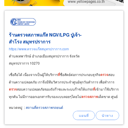
ร้านตรวจสภาพแก๊ส NGV/LPG ปู่เจ้า-
สำโรง สมุทรปราการ
https://www.ตรวจแก๊สสมุทรปราการ.com
ตำบลเทพารักษ์ อำเภอเมืองสมุทรปราการ จังหวัด
สมุทรปราการ 10270
เชื่อถือได้ เนื่องจากเป็นผู้ให้บริการ
ที่
ซื่อสัตย์ต่อการประกอบธุรกิจ
ตรวจ
สอบ
ด้านความปลอดภัย เราจึงมีทีมวิศวกรประจำศูนย์ทุกวันทำการ เพื่อทำการ
ตรวจ
สอบความปลอดภัยของถังก๊าซและระบบก๊าซให้แก่รถ
ที่
เข้ามาใช้บริการ
ทุกคัน ไม่มีการออกเอกสารรับรองแบบลอยๆโดยไม่
ตรวจ
สภาพ
เด็ดขาด ศูนย์
บริการ
ตรวจ
สภาพ
รถใช้แก๊ส
หมวดหมู่
:
สถานที่ตรวจสภาพรถยนต์