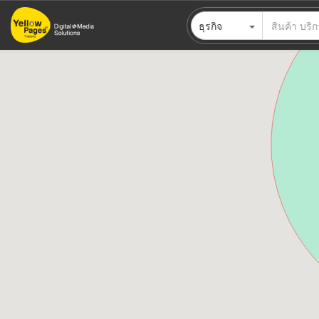
ข้าม
ธุรกิจ
ไป
ยัง
เนื้อหา
หลัก