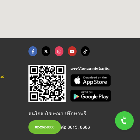
ดาวน์โหลดแอปพลิเคชัน
นธ์
สนใจลงโฆษณา ปรึกษาฟรี
ต่อ 8615, 8686
02-262-8888