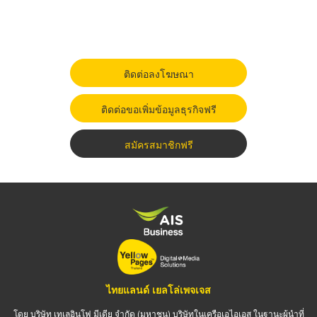
ติดต่อลงโฆษณา
ติดต่อขอเพิ่มข้อมูลธุรกิจฟรี
สมัครสมาชิกฟรี
ไทยแลนด์ เยลโล่เพจเจส
โดย บริษัท เทเลอินโฟ มีเดีย จำกัด (มหาชน) บริษัทในเครือเอไอเอส ในฐานะผู้นำที่