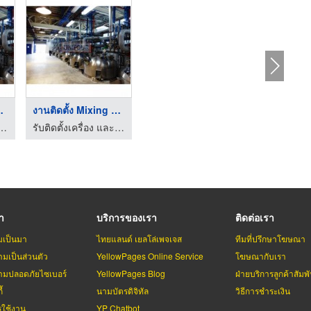
ng Ta ...
งานติดตั้ง Mixing Ta ...
และงานเดินระบบท่อ - ยูนิโฟร์ เอ็นจิเนียริ่ง
รับติดตั้งเครื่อง และงานเดินระบบท่อ - ยูนิโฟร์ เอ็นจิเนียริ่ง
รา
บริการของเรา
ติดต่อเรา
มเป็นมา
ไทยแลนด์ เยลโล่เพจเจส
ทีมที่ปรึกษาโฆษณา
มเป็นส่วนตัว
YellowPages Online Service
โฆษณากับเรา
มปลอดภัยไซเบอร์
YellowPages Blog
ฝ่ายบริการลูกค้าสัมพั
้
นามบัตรดิจิทัล
วิธีการชำระเงิน
รใช้งาน
YP Chatbot