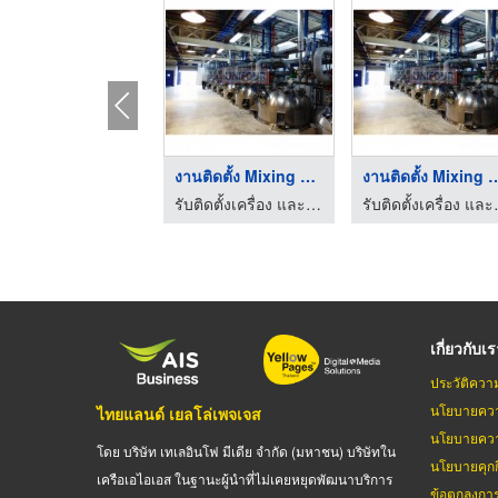
งานติดตั้ง Mixing Ta ...
งานติดตั้ง Mixi
รับติดตั้งเครื่อง และงานเดินระบบท่อ - ยูนิโฟร์ เอ็นจิเนียริ่ง
รับติดตั้งเครื่อง 
เกี่ยวกับเ
ประวัติควา
นโยบายควา
ไทยแลนด์ เยลโล่เพจเจส
นโยบายควา
โดย บริษัท เทเลอินโฟ มีเดีย จำกัด (มหาชน) บริษัทใน
นโยบายคุกกี
เครือเอไอเอส ในฐานะผู้นำที่ไม่เคยหยุดพัฒนาบริการ
ข้อตกลงกา