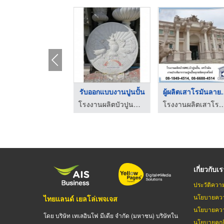
หัวเสารั้ว
รับออกแบบงานปูนปั้น
ผู้ผลิตเสา
โรงงานผลิตบัวปูนสำเร็จ งานปูนปั้นแบบตามสั่ง นนทศิลป์
โรงงานผลิตบัวปูนสำเร็จ งานปูนปั้นแบบตามสั่ง นนทศิลป์
โรงงานผลิตเสาโรมัน บัวปู
เกี่ยวกับเ
ประวัติควา
นโยบายควา
ไทยแลนด์ เยลโล่เพจเจส
นโยบายควา
โดย บริษัท เทเลอินโฟ มีเดีย จำกัด (มหาชน) บริษัทใน
นโยบายคุกกี