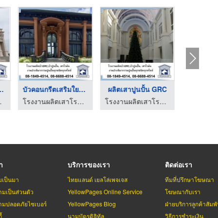
โรมันลายปร ...
บัวคอนกรีตเสริมใยแก้ ...
ผลิตเสาปูนปั้น GRC
ลูกกรง
นปั้น GRC
โรงงานผลิตเสาโรมัน บัวปูนปั้น GRC
โรงงานผลิตเสาโรมัน บัวปูนปั้น GRC
รา
บริการของเรา
ติดต่อเรา
มเป็นมา
ไทยแลนด์ เยลโล่เพจเจส
ทีมที่ปรึกษาโฆษณา
มเป็นส่วนตัว
YellowPages Online Service
โฆษณากับเรา
มปลอดภัยไซเบอร์
YellowPages Blog
ฝ่ายบริการลูกค้าสัมพั
้
นามบัตรดิจิทัล
วิธีการชำระเงิน