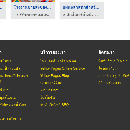
เล่นตามกระแ ...
โรงงานขายส่งของเล่น ...
แผ่นพลาสติกสำหรับอิเ ...
บริษัทขาย
บริษัทขายของเล่น
เบสิกส์ มาร์เก็ตติ้ง แผ่นพลาสติกอุตสาหกรรม
บริษัทข
รา
บริการของเรา
ติดต่อเรา
มเป็นมา
ไทยแลนด์ เยลโล่เพจเจส
ทีมที่ปรึกษาโฆษณา
มเป็นส่วนตัว
YellowPages Online Service
โฆษณากับเรา
มปลอดภัยไซเบอร์
YellowPages Blog
ฝ่ายบริการลูกค้าสัมพั
้
นามบัตรดิจิทัล
วิธีการชำระเงิน
รใช้งาน
YP Chatbot
บผู้ลงโฆษณา
โปรโมชั่น
ลโล่เพจเจสทั่วโลก
รับทำเว็บไซต์ SEO
ะเบียนโดเมน