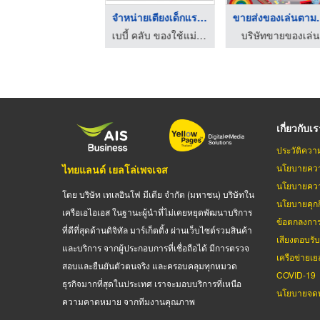
ร้านขายของเล่นเด็ก น ...
จำหน่ายเตียงเด็กแรกเ ...
ขายส่งของ
เบบี้ คลับ ของใช้แม่และเด็ก
เบบี้ คลับ ของใช้แม่และเด็ก
บริษัทขายของเล่น
เกี่ยวกับเ
ประวัติควา
นโยบายควา
ไทยแลนด์ เยลโล่เพจเจส
นโยบายควา
โดย บริษัท เทเลอินโฟ มีเดีย จำกัด (มหาชน) บริษัทใน
นโยบายคุกกี
เครือเอไอเอส ในฐานะผู้นำที่ไม่เคยหยุดพัฒนาบริการ
ข้อตกลงกา
ที่ดีที่สุดด้านดิจิทัล มาร์เก็ตติ้ง ผ่านเว็บไซต์รวมสินค้า
เสียงตอบรั
และบริการ จากผู้ประกอบการที่เชื่อถือได้ มีการตรวจ
เครือข่ายเย
สอบและยืนยันตัวตนจริง และครอบคลุมทุกหมวด
COVID-19
ธุรกิจมากที่สุดในประเทศ เราจะมอบบริการที่เหนือ
นโยบายจดท
ความคาดหมาย จากทีมงานคุณภาพ