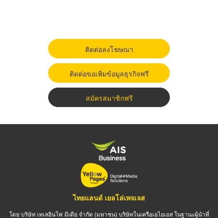
ติดต่อลงโฆษณา
ติดต่อขอเพิ่มข้อมูลธุรกิจฟรี
สมัครสมาชิกฟรี
ไทยแลนด์ เยลโล่เพจเจส
โดย บริษัท เทเลอินโฟ มีเดีย จำกัด (มหาชน) บริษัทในเครือเอไอเอส ในฐานะผู้นำที่