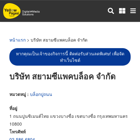
ข้าม
ไป
ยัง
เนื้อหา
หลัก
หน้าแรก
> บริษัท สยามซีแพคบล็อค จำกัด
หากคุณเป็นเจ้าของกิจการนี้ ติดต่อรับส่วนลดพิเศษ! เพื่อจัด
ทำเว็บไซต์
บริษัท สยามซีแพคบล็อค จำกัด
หมวดหมู่ :
บล็อกปูถนน
ที่อยู่
1 ถนนปูนซิเมนต์ไทย แขวงบางซื่อ เขตบางซื่อ กรุงเทพมหานคร
10800
โทรศัพท์
02-586-6804