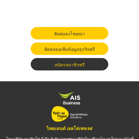
ติดต่อลงโฆษณา
ติดต่อขอเพิ่มข้อมูลธุรกิจฟรี
สมัครสมาชิกฟรี
ไทยแลนด์ เยลโล่เพจเจส
โดย บริษัท เทเลอินโฟ มีเดีย จำกัด (มหาชน) บริษัทในเครือเอไอเอส ในฐานะผู้นำที่