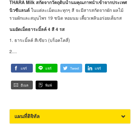
THARA Milk สกัดจากวัตถุดิบน้ำนมคุณภาพนำเข้าจากประเทศ
นิวซีแลนด์
ในแต่ละเม็ดและทุกๆ สี จะมีสารสกัดจากผัก ผลไม้
รวมผักและสมุนไพร 19 ชนิด หอมนม เคี้ยวเพลินอร่อยเต็มรส
นมอัดเม็ดธาระมิ้ลค์ 4 สี 4 รส
1. ธาระมิ้ลค์ สีเขียว (บร็อคโคลี่)
2....
แชร์
แชร์
Tweet
แชร์
อีเมล
พิมพ์
แผนที่ดิจิทัล