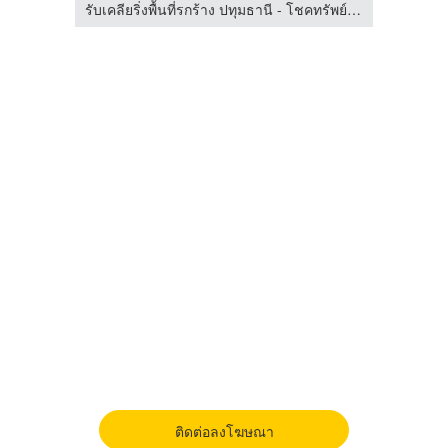
รับเคลียริ่งพื้นที่รกร้าง ปทุมธานี - โชคทรัพย์อภิชัย
รับเคลียริ่งพื้นที่รกร้าง ปทุมธานี - โชคทรัพย์อภิชัย
ติดต่อลงโฆษณา