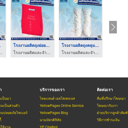
สติก
โรงงานผลิตถุงย่อยสลา ...
โรงงานผลิตถุงคลุมขาพ ...
ำหน่ายถุงมือพลาสติก
โรงงานผลิตและจำหน่ายถุงมือพลาสติก
โรงงานผลิตและจำหน่ายถุงมือพลาสติก
รา
บริการของเรา
ติดต่อเรา
มเป็นมา
ไทยแลนด์ เยลโล่เพจเจส
ทีมที่ปรึกษาโฆษณา
มเป็นส่วนตัว
YellowPages Online Service
โฆษณากับเรา
มปลอดภัยไซเบอร์
YellowPages Blog
ฝ่ายบริการลูกค้าสัมพั
้
นามบัตรดิจิทัล
วิธีการชำระเงิน
รใช้งาน
YP Chatbot