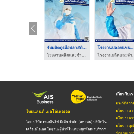
โรงงานผลิตถุงเปิดปาก ...
รับผลิตถุงมือพลาสติก ...
โรงงานปลอกแขนพลา
โรงงานผลิตและจำหน่ายถุงมือพลาสติก
โรงงานผลิตและจำหน่ายถุงมือพลาสติก
โรงงานผลิตและจ
เกี่ยวกับเ
ประวัติควา
นโยบายควา
ไทยแลนด์ เยลโล่เพจเจส
นโยบายควา
โดย บริษัท เทเลอินโฟ มีเดีย จำกัด (มหาชน) บริษัทใน
นโยบายคุกกี
เครือเอไอเอส ในฐานะผู้นำที่ไม่เคยหยุดพัฒนาบริการ
ข้อตกลงกา