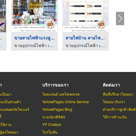
ฟ้าโรง ...
ขายสายไฟฟ้าแรงสูง โค ...
สายไฟบ้าน สายไฟฟ้าโร ...
อส.ซี.ทรานฟอร์เมอร์
ขายอุปกรณ์ไฟฟ้า เหรียญทองการไฟฟ้า
ขายอุปกรณ์ไฟฟ้า เหรียญทองการไฟฟ้า
รา
บริการของเรา
ติดต่อเรา
มเป็นมา
ไทยแลนด์ เยลโล่เพจเจส
ทีมที่ปรึกษาโฆษณา
มเป็นส่วนตัว
YellowPages Online Service
โฆษณากับเรา
มปลอดภัยไซเบอร์
YellowPages Blog
ฝ่ายบริการลูกค้าสัมพั
้
นามบัตรดิจิทัล
วิธีการชำระเงิน
รใช้งาน
YP Chatbot
บผู้ลงโฆษณา
โปรโมชั่น