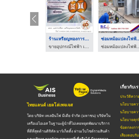
ร้านขายสายไฟฟ้า โคร ...
ร้านเหรียญทองการไฟฟ้ ...
ซ่อมหม้อแปลงไฟ
ขายอุปกรณ์ไฟฟ้า เหรียญทองการไฟฟ้า
ขายอุปกรณ์ไฟฟ้า เหรียญทองการไฟฟ้า
ซ่อมหม้อแปลงไฟฟ้าแรงสูง - เ
เกี่ยวกับเ
ประวัติควา
นโยบายควา
ไทยแลนด์ เยลโล่เพจเจส
นโยบายควา
โดย บริษัท เทเลอินโฟ มีเดีย จำกัด (มหาชน) บริษัทใน
นโยบายคุกกี
เครือเอไอเอส ในฐานะผู้นำที่ไม่เคยหยุดพัฒนาบริการ
ข้อตกลงกา
ที่ดีที่สุดด้านดิจิทัล มาร์เก็ตติ้ง ผ่านเว็บไซต์รวมสินค้า
เสียงตอบรั
และบริการ จากผู้ประกอบการที่เชื่อถือได้ มีการตรวจ