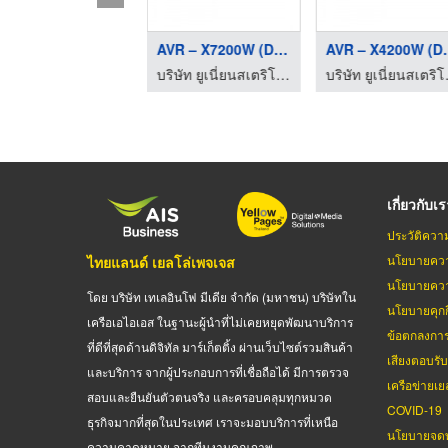
DVD Micro Music Syst ...
AVR – X7200W (DENON)
AVR – X
บริษัท ยูเนี่ยนสเตริโอ จำกัด
บริษัท ยูเนี่ยนสเตริโอ จำกัด
บริษัท
เกี่ยวกับเ
ประวัติควา
นโยบายควา
ไทยแลนด์ เยลโล่เพจเจส
นโยบายควา
โดย บริษัท เทเลอินโฟ มีเดีย จำกัด (มหาชน) บริษัทใน
นโยบายคุกกี
เครือเอไอเอส ในฐานะผู้นำที่ไม่เคยหยุดพัฒนาบริการ
ข้อตกลงกา
ที่ดีที่สุดด้านดิจิทัล มาร์เก็ตติ้ง ผ่านเว็บไซต์รวมสินค้า
เสียงตอบรั
และบริการ จากผู้ประกอบการที่เชื่อถือได้ มีการตรวจ
เครือข่ายเย
สอบและยืนยันตัวตนจริง และครอบคลุมทุกหมวด
COVID-19
ธุรกิจมากที่สุดในประเทศ เราจะมอบบริการที่เหนือ
นโยบายจดท
ความคาดหมาย จากทีมงานคุณภาพ