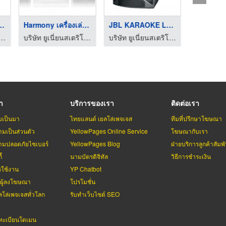
4200W (DENON)
Harmony เครื่องเล่น ...
JBL KARAOKE Loudspea ...
 ยูเนี่ยนสเตริโอ จำกัด
บริษัท ยูเนี่ยนสเตริโอ จำกัด
บริษัท ยูเนี่ยนสเตริโอ จำกัด
รา
บริการของเรา
ติดต่อเรา
มเป็นมา
ไทยแลนด์ เยลโล่เพจเจส
ทีมที่ปรึกษาโฆษณา
มเป็นส่วนตัว
YellowPages Online Service
โฆษณากับเรา
มปลอดภัยไซเบอร์
YellowPages Blog
ฝ่ายบริการลูกค้าสัมพั
้
นามบัตรดิจิทัล
วิธีการชำระเงิน
รใช้งาน
YP Chatbot
บผู้ลงโฆษณา
โปรโมชั่น
ลโล่เพจเจสทั่วโลก
รับทำเว็บไซต์ SEO
ะเบียนโดเมน