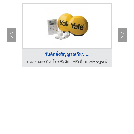
รับติดตั้งสัญญาณกันข ...
ผู้ตรวจสอบและเซ็นรับรองระบบไฟฟ้าโรงงาน (ระดับวุฒิวิศวกร)
กล้องวงจรปิด โปรซีเคียว พรีเมี่ยม เพชรบูรณ์