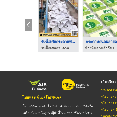
รับซื้อเศษกระดาษรวม ...
รับซื้อเศษกระดาษพิมพ ...
กระดาษถนอมสายต
รับซื้อเศษกระดาษ รับทำลายเอกสาร - เอเอสดับบลิว เปเปอร์
รับซื้อเศษกระดาษ รับทำลายเอกสาร - เอเอสดับบลิว เปเปอร์
ห้างหุ้นส่วนจำกัด เอส ซี 
เกี่ยวกับเ
ประวัติควา
นโยบายควา
ไทยแลนด์ เยลโล่เพจเจส
นโยบายควา
โดย บริษัท เทเลอินโฟ มีเดีย จำกัด (มหาชน) บริษัทใน
นโยบายคุกกี
เครือเอไอเอส ในฐานะผู้นำที่ไม่เคยหยุดพัฒนาบริการ
ข้อตกลงกา