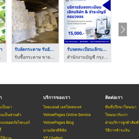
า
รับอัดกระดาษ รับอัดเ ...
รับจดทะเบียนเลิกบริษ ...
โรงพิมพ
ที เปเปอร์
รับซื้อกระดาษ ขายกระดาษโรงงาน - แสงไพศาลค้ากระดาษ
สำนักงานบัญชี กรุงเทพ - วี อาร์ สหบัญชีกรุ๊ป
รา
บริการของเรา
ติดต่อเรา
มเป็นมา
ไทยแลนด์ เยลโล่เพจเจส
ทีมที่ปรึกษาโฆษณา
มเป็นส่วนตัว
YellowPages Online Service
โฆษณากับเรา
มปลอดภัยไซเบอร์
YellowPages Blog
ฝ่ายบริการลูกค้าสัมพั
้
นามบัตรดิจิทัล
วิธีการชำระเงิน
รใช้งาน
YP Chatbot