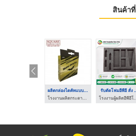
สินค้า
HOT
ผลิตกล่องบรรจุภัณฑ์ ...
ผลิตกล่องไดคัทแบบมีห ...
รับตัดโฟมอีพีอี สั่ง .
โรงพิมพ์พระราม 2
โรงงานผลิตกระดาษลูกฟูก OEM - สแควร์ แพ็ค
โรงงานผู้ผลิตอีพีอีโฟม ช