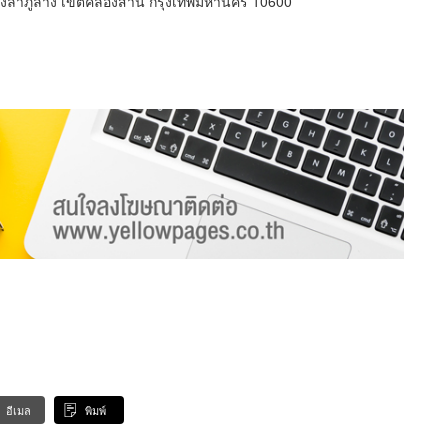
งลำภูล่าง เขตคลองสาน กรุงเทพมหานคร 10600
อีเมล
พิมพ์