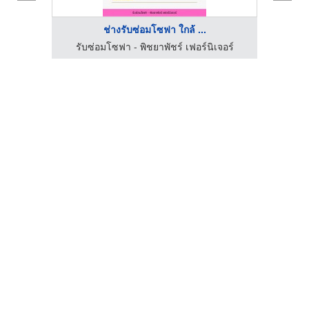
ช่างรับซ่อมโซฟา ใกล้ ...
บริการแพ็คกิ้งลังไม้ ลังโปร่ง ลังทึบ พร้อมขนย้ายสินค้าอุตสาหกรรม
รับซ่อมโซฟา - พิชยาพัชร์ เฟอร์นิเจอร์