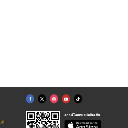
ออฟฟิศพร้อมโรงงานให้ ...
warehouse for rent b ...
Theparak Km 12 Boonm ...
โกดังให้เช่ากรุงเทพ สายไหม
โกดังให้เช่ากรุงเทพ สายไหม
บริษัท โปร อินด์ โซลูชันส์ จำกัด
ดาวน์โหลดแอปพลิเคชัน
นธ์