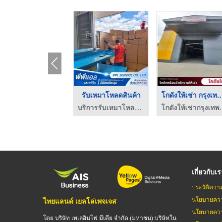
ขายเหล็กโครงสร้างสำห ...
รับเหมาโหลดสินค้า
โกดังให้เช่า กรุง
ร้านขายเหล็ก อยุธยา - พรพรหมสีวลี ค้าเหล็ก
บริการรับเหมาโหลดสินค้า - พีพีแอล เซอร์วิส
โกดังให้เ
เกี่ยวกับเ
ประวัติควา
นโยบายควา
ไทยแลนด์ เยลโล่เพจเจส
นโยบายควา
โดย บริษัท เทเลอินโฟ มีเดีย จำกัด (มหาชน) บริษัทใน