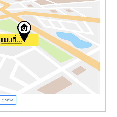
นำทาง