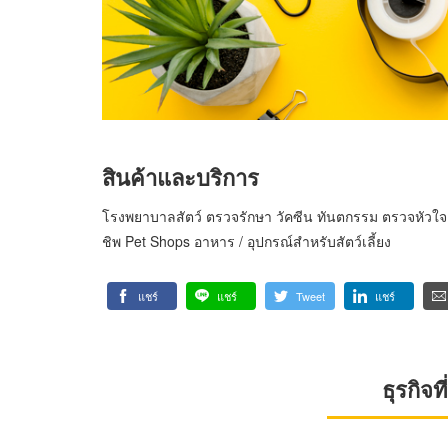
สินค้าและบริการ
โรงพยาบาลสัตว์ ตรวจรักษา วัคซีน ทันตกรรม ตรวจหัวใจ อา
ชิพ Pet Shops อาหาร / อุปกรณ์สำหรับสัตว์เลี้ยง
แชร์
แชร์
Tweet
แชร์
ธุรกิจ