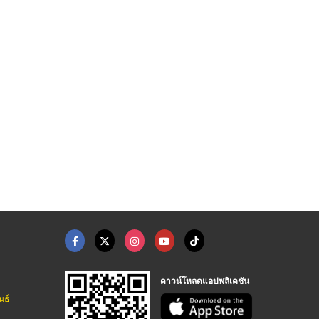
ขายถุงหูหิ้วใสไฮโซ ร ...
ถุงพลาสติกใส่เสื้อผ้ ...
ถุงใส่ดิน ราคาส่ง
โรงงานผลิตถุงพลาสติก สมุทรสาคร - พีพีพี ออล โพลีเทค
โรงงานผลิตถุงพลาสติก สมุทรสาคร - พีพีพี ออล โพลีเทค
โรงงานผลิตถุงพลาสติก สมุทรสาคร - พีพีพี ออล โพลีเทค
ดาวน์โหลดแอปพลิเคชัน
นธ์