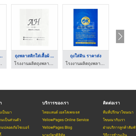
นถุงพลาสติก ใกล ...
โรงงานถุงพลาสติก สมุ ...
ถุงซีลสูญญากาศแบบแช่ ...
สาคร - พีพีพี ออล โพลีเทค
โรงงานผลิตถุงพลาสติก สมุทรสาคร - พีพีพี ออล โพลีเทค
โรงงานผลิตถุงพลาสติก สมุทรสาคร - พีพีพี ออล โพลีเทค
รา
บริการของเรา
ติดต่อเรา
มเป็นมา
ไทยแลนด์ เยลโล่เพจเจส
ทีมที่ปรึกษาโฆษณา
มเป็นส่วนตัว
YellowPages Online Service
โฆษณากับเรา
มปลอดภัยไซเบอร์
YellowPages Blog
ฝ่ายบริการลูกค้าสัมพั
้
นามบัตรดิจิทัล
วิธีการชำระเงิน