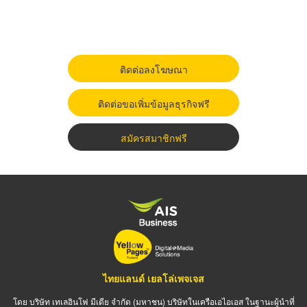
ติดต่อลงโฆษณา
ติดต่อขอเพิ่มข้อมูลธุรกิจฟรี
สมัครสมาชิกฟรี
ไทยแลนด์ เยลโล่เพจเจส
โดย บริษัท เทเลอินโฟ มีเดีย จำกัด (มหาชน) บริษัทในเครือเอไอเอส ในฐานะผู้นำที่