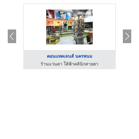
คอนแทคเลนส์ นครพนม
ร้านแว่นตา ใต้ฟ้าคลินิกสายตา
ซื้