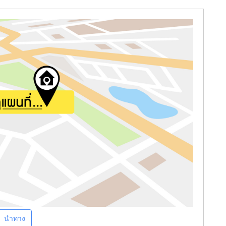
นำทาง