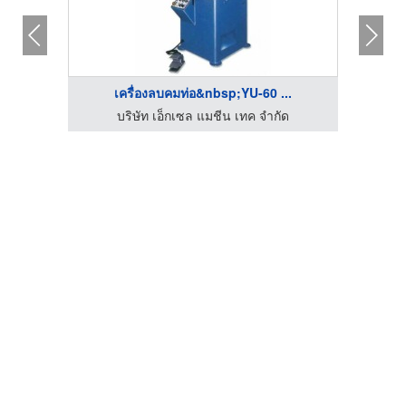
.
เครื่องลบคมท่อ&nbsp;YU-60 ...
จำหน่ายเครื่องจักรและอุปกรณ์ เอ็กเซล แมชีน เทค
บริษัท เอ็กเซล แมชีน เทค จำกัด
โรงงา