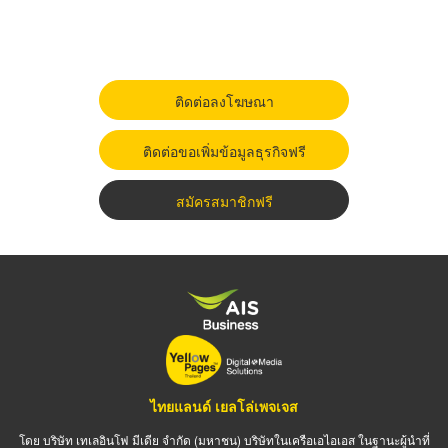
ติดต่อลงโฆษณา
ติดต่อขอเพิ่มข้อมูลธุรกิจฟรี
สมัครสมาชิกฟรี
ไทยแลนด์ เยลโล่เพจเจส
โดย บริษัท เทเลอินโฟ มีเดีย จำกัด (มหาชน) บริษัทในเครือเอไอเอส ในฐานะผู้นำที่