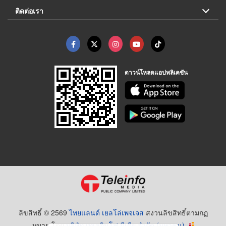
ติดต่อเรา
ดาวน์โหลดแอปพลิเคชัน
ลิขสิทธิ์ © 2569
ไทยแลนด์ เยลโล่เพจเจส
สงวนลิขสิทธิ์ตามกฏ
หมาย โดย
บริษัท เทเลอินโฟ มีเดีย จำกัด (มหาชน)