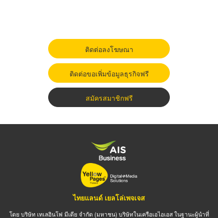
ติดต่อลงโฆษณา
ติดต่อขอเพิ่มข้อมูลธุรกิจฟรี
สมัครสมาชิกฟรี
ไทยแลนด์ เยลโล่เพจเจส
โดย บริษัท เทเลอินโฟ มีเดีย จำกัด (มหาชน) บริษัทในเครือเอไอเอส ในฐานะผู้นำที่