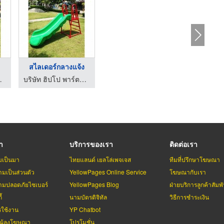
ง
สไลเดอร์กลางแจ้ง
พลย์ จำกัด
บริษัท ฮิปโป พาร์ตแอนด์เพลย์ จำกัด
รา
บริการของเรา
ติดต่อเรา
มเป็นมา
ไทยแลนด์ เยลโล่เพจเจส
ทีมที่ปรึกษาโฆษณา
มเป็นส่วนตัว
YellowPages Online Service
โฆษณากับเรา
มปลอดภัยไซเบอร์
YellowPages Blog
ฝ่ายบริการลูกค้าสัมพั
้
นามบัตรดิจิทัล
วิธีการชำระเงิน
รใช้งาน
YP Chatbot
บผู้ลงโฆษณา
โปรโมชั่น