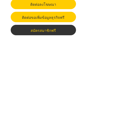
ติดต่อลงโฆษณา
ติดต่อขอเพิ่มข้อมูลธุรกิจฟรี
สมัครสมาชิกฟรี