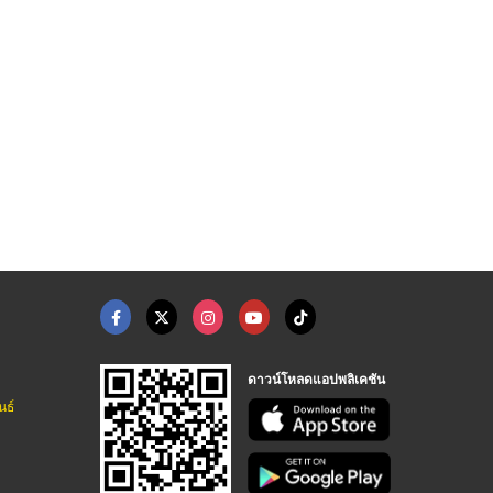
ดาวน์โหลดแอปพลิเคชัน
นธ์