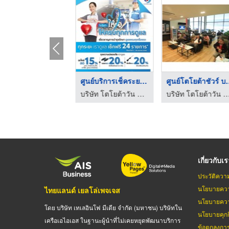
ซื้อรถมือสองโตโยต้า ...
ศูนย์บริการเช็คระยะโ ...
ศูนย์โตโยต
บริษัท โตโยต้าวัน จำกัด
บริษัท โตโยต้าวัน จำกัด
บริษัท โตโยต้าวัน 
เกี่ยวกับเ
ประวัติควา
นโยบายควา
ไทยแลนด์ เยลโล่เพจเจส
นโยบายควา
โดย บริษัท เทเลอินโฟ มีเดีย จำกัด (มหาชน) บริษัทใน
นโยบายคุกกี
เครือเอไอเอส ในฐานะผู้นำที่ไม่เคยหยุดพัฒนาบริการ
ข้อตกลงกา