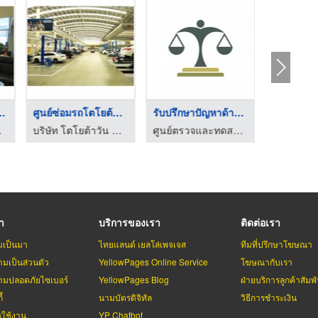
้าชัวร์ บา ...
ศูนย์ซ่อมรถโตโยต้าวั ...
รับปรึกษาปัญหาด้านกฎ ...
จำกัด
บริษัท โตโยต้าวัน จำกัด
ศูนย์ตรวจและทดสอบรถยนต์ใช้ก๊าซชลบุรี
รา
บริการของเรา
ติดต่อเรา
มเป็นมา
ไทยแลนด์ เยลโล่เพจเจส
ทีมที่ปรึกษาโฆษณา
มเป็นส่วนตัว
YellowPages Online Service
โฆษณากับเรา
มปลอดภัยไซเบอร์
YellowPages Blog
ฝ่ายบริการลูกค้าสัมพั
้
นามบัตรดิจิทัล
วิธีการชำระเงิน
รใช้งาน
YP Chatbot