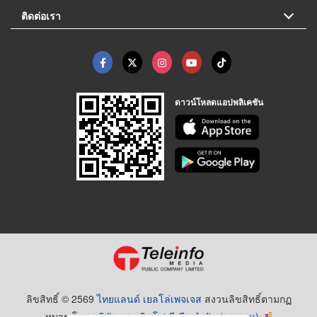
ติดต่อเรา
ดาวน์โหลดแอปพลิเคชัน
ลิขสิทธิ์ © 2569
ไทยแลนด์ เยลโล่เพจเจส
สงวนลิขสิทธิ์ตามกฏ
หมาย โดย
บริษัท เทเลอินโฟ มีเดีย จำกัด (มหาชน)