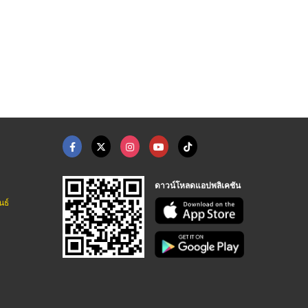
ดาวน์โหลดแอปพลิเคชัน
นธ์