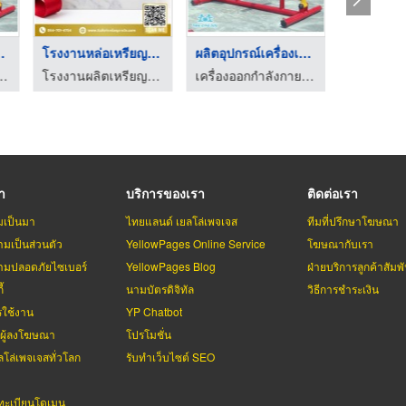
ื่องเล ...
โรงงานหล่อเหรียญรางว ...
ผลิตอุปกรณ์เครื่องเล ...
ังกายกลางแจ้ง เดอะวันทอย
โรงงานผลิตเหรียญรางวัล บิวตี้ คัมพลีท แมนูแฟคเตอร์
เครื่องออกกำลังกายกลางแจ้ง เดอะวันทอย
รา
บริการของเรา
ติดต่อเรา
มเป็นมา
ไทยแลนด์ เยลโล่เพจเจส
ทีมที่ปรึกษาโฆษณา
มเป็นส่วนตัว
YellowPages Online Service
โฆษณากับเรา
มปลอดภัยไซเบอร์
YellowPages Blog
ฝ่ายบริการลูกค้าสัมพั
้
นามบัตรดิจิทัล
วิธีการชำระเงิน
รใช้งาน
YP Chatbot
บผู้ลงโฆษณา
โปรโมชั่น
ลโล่เพจเจสทั่วโลก
รับทำเว็บไซต์ SEO
ะเบียนโดเมน