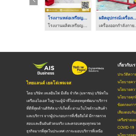
ผลิตอุปกรณ์เครื่องเล ...
โรงงานหล่อเหรียญรางว ...
ผลิตอุปกรณ์เคร
เครื่องออกกำลังกายกลางแจ้ง เดอะวันทอย
โรงงานผลิตเหรียญรางวัล บิวตี้ คัมพลีท แมนูแฟคเตอร์
เครื่องออกกำล
เกี่ยวกับเ
ประวัติควา
นโยบายควา
ไทยแลนด์ เยลโล่เพจเจส
นโยบายควา
โดย บริษัท เทเลอินโฟ มีเดีย จำกัด (มหาชน) บริษัทใน
นโยบายคุกกี
เครือเอไอเอส ในฐานะผู้นำที่ไม่เคยหยุดพัฒนาบริการ
ข้อตกลงกา
ที่ดีที่สุดด้านดิจิทัล มาร์เก็ตติ้ง ผ่านเว็บไซต์รวมสินค้า
เสียงตอบรั
และบริการ จากผู้ประกอบการที่เชื่อถือได้ มีการตรวจ
เครือข่ายเย
สอบและยืนยันตัวตนจริง และครอบคลุมทุกหมวด
COVID-19
ธุรกิจมากที่สุดในประเทศ เราจะมอบบริการที่เหนือ
นโยบายจดท