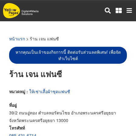
ข้าม
ไป
ยัง
เนื้อหา
หลัก
หน้าแรก
> ร้าน เจน แฟนซี
หากคุณเป็นเจ้าของกิจการนี้ ติดต่อรับส่วนลดพิเศษ! เพื่อจัด
ทำเว็บไซต์
ร้าน เจน แฟนซี
หมวดหมู่ :
ให้เช่าเสื้อผ้าชุดแฟนซี
ที่อยู่
39/2 ถนนอู่ทอง ตำบลหอรัตนไชย อำเภอพระนครศรีอยุธยา
จังหวัดพระนครศรีอยุธยา 13000
โทรศัพท์
085-421-6714