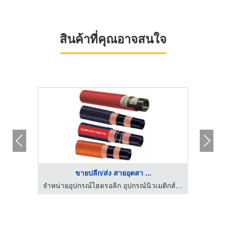
สินค้าที่คุณอาจสนใจ
ขายปลีก/ส่ง สายอุตสา ...
จำหน่ายอุปกรณ์ไฮดรอลิก อุปกรณ์นิวเมติกส์ - อาร์ เอส โฮส ด๊อกเตอร์